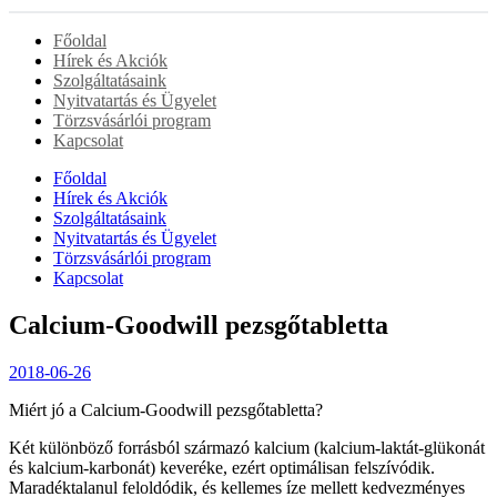
Főoldal
Hírek és Akciók
Szolgáltatásaink
Nyitvatartás és Ügyelet
Törzsvásárlói program
Kapcsolat
Főoldal
Hírek és Akciók
Szolgáltatásaink
Nyitvatartás és Ügyelet
Törzsvásárlói program
Kapcsolat
Calcium-Goodwill pezsgőtabletta
2018-06-26
Miért jó a Calcium-Goodwill pezsgőtabletta?
Két különböző forrásból származó kalcium (kalcium-laktát-glükonát
és kalcium-karbonát) keveréke, ezért optimálisan felszívódik.
Maradéktalanul feloldódik, és kellemes íze mellett kedvezményes