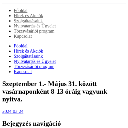
Főoldal
Hírek és Akciók
Szolgáltatásaink
Nyitvatartás és Ügyelet
Törzsvásárlói program
Kapcsolat
Főoldal
Hírek és Akciók
Szolgáltatásaink
Nyitvatartás és Ügyelet
Törzsvásárlói program
Kapcsolat
Szeptember 1.- Május 31. között
vasárnaponként 8-13 óráig vagyunk
nyitva.
2024-03-24
Bejegyzés navigáció